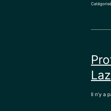
Catégori
Pro
Laz
Il n’y a 