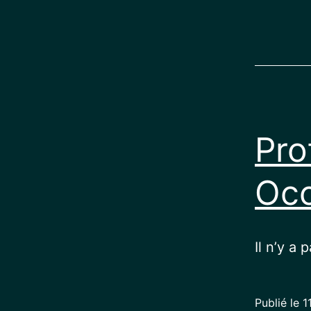
Pro
Occ
Il n’y a 
Publié le
1