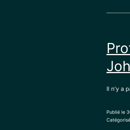
Pro
Joh
Il n’y a 
Publié le
3
Catégori