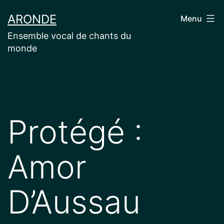
Aller
ARONDE
Menu
au
Ensemble vocal de chants du
contenu
monde
Protégé :
Amor
D’Aussau