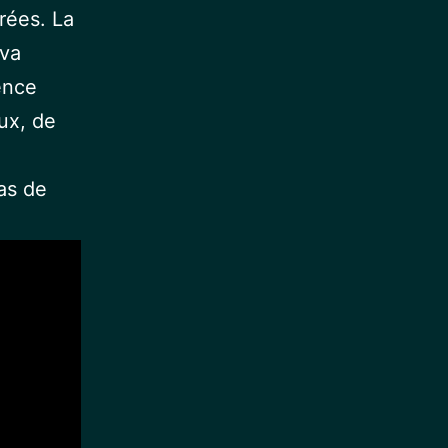
rées. La
lva
ence
aux, de
as de