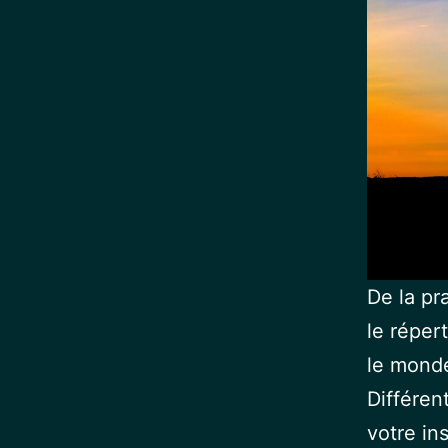
De la pr
le réper
le mond
Différen
votre in