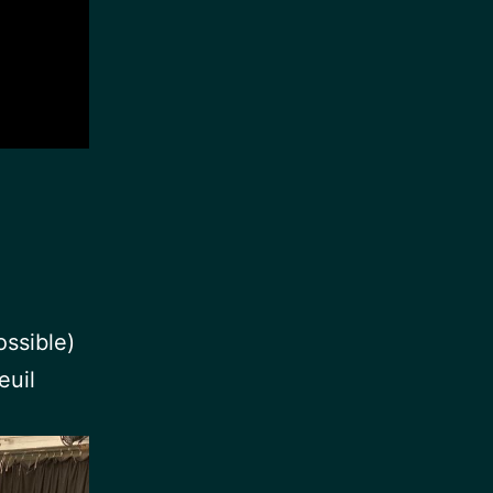
e
ossible)
euil