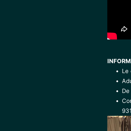
INFORM
Le 
Adu
De 
Com
93