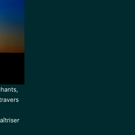
chants,
travers
îtriser