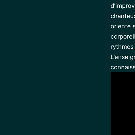
d’improv
chanteus
oriente 
corporel
rythmes 
L’enseig
connaiss