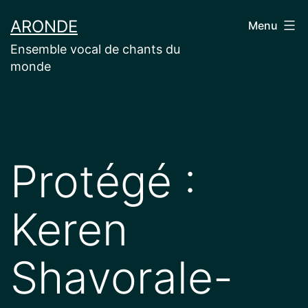
Aller
ARONDE
Menu
au
Ensemble vocal de chants du
contenu
monde
Protégé :
Keren
Shavorale-