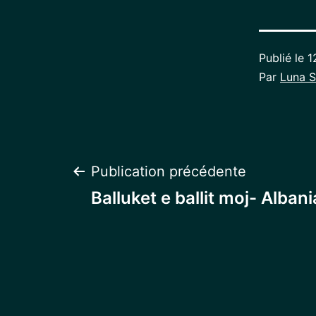
Publié le
1
Par
Luna S
Navigation
Publication précédente
Balluket e ballit moj- Albani
de
l’article