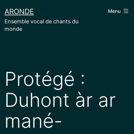
Aller
ARONDE
Menu
au
Ensemble vocal de chants du
contenu
monde
Protégé :
Duhont àr ar
mané-