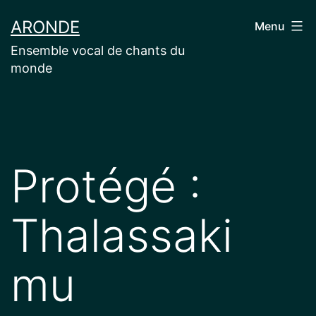
Aller
ARONDE
Menu
au
Ensemble vocal de chants du
contenu
monde
Protégé :
Thalassaki
mu