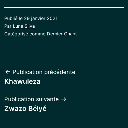
Publié le
29 janvier 2021
Par
Luna Silva
Catégorisé comme
Dernier Chant
Navigation
Publication précédente
Khawuleza
de
l’article
Publication suivante
Zwazo Bélyé